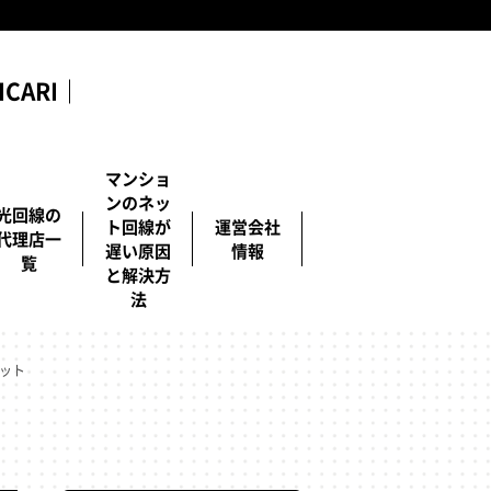
ARI｜
マンショ
ンのネッ
光回線の
ト回線が
運営会社
代理店一
遅い原因
情報
覧
と解決方
法
リット