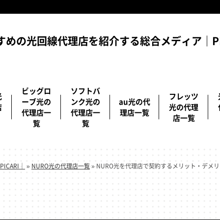
すめの光回線代理店を紹介する総合メディア｜PIC
ビッグロ
ソフトバ
光
フレッツ
ーブ光の
ンク光の
au光の代
店
光の代理
代理店一
代理店一
理店一覧
店一覧
覧
覧
CARI｜
»
NURO光の代理店一覧
»
NURO光を代理店で契約するメリット・デメ