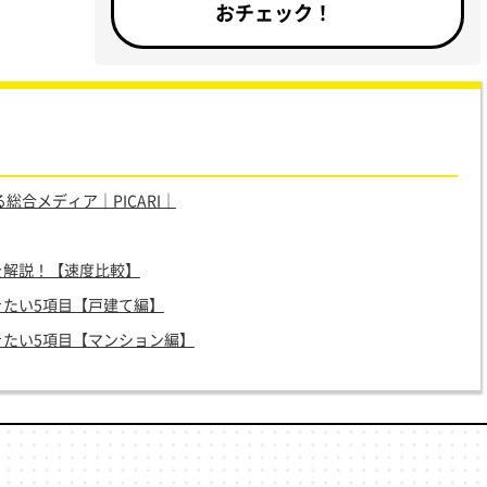
おチェック！
合メディア｜PICARI｜
を解説！【速度比較】
きたい5項目【戸建て編】
きたい5項目【マンション編】